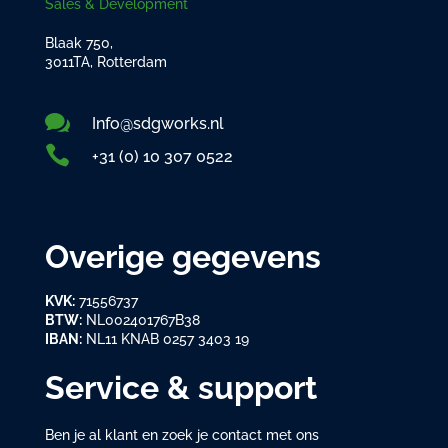
Sales & Development
Blaak 750,
3011TA, Rotterdam

Info@sdgworks.nl

+31 (0) 10 307 0522
Overige gegevens
KVK:
71556737
BTW:
NL002401767B38
IBAN:
NL11 KNAB 0257 3403 19
Service & support
Ben je al klant en zoek je contact met ons