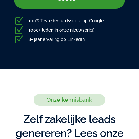
Z
100% Tevredenheidsscore op Google.
Z
1000+ leden in onze nieuwsbrief.
Z
8+ jaar ervaring op LinkedIn.
Onze kennisbank
Zelf zakelijke leads
genereren? Lees onze