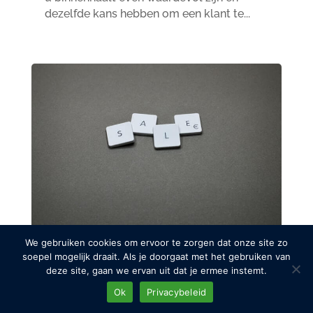
dezelfde kans hebben om een klant te...
We gebruiken cookies om ervoor te zorgen dat onze site zo
Hoe stel je een Verkoopproces
soepel mogelijk draait. Als je doorgaat met het gebruiken van
deze site, gaan we ervan uit dat je ermee instemt.
op?
feb 17, 2023
|
Sales
Ok
Privacybeleid
Als ondernemer is het opstellen van een