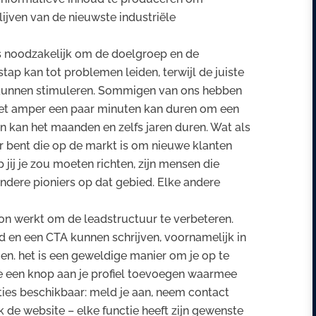
lijven van de nieuwste industriële
s noodzakelijk om de doelgroep en de
tap kan tot problemen leiden, terwijl de juiste
s kunnen stimuleren. Sommigen van ons hebben
 het amper een paar minuten kan duren om een
en kan het maanden en zelfs jaren duren. Wat als
r bent die op de markt is om nieuwe klanten
jij je zou moeten richten, zijn mensen die
ndere pioniers op dat gebied. Elke andere
on werkt om de leadstructuur te verbeteren.
d en een CTA kunnen schrijven, voornamelijk in
en. het is een geweldige manier om je op te
je een knop aan je profiel toevoegen waarmee
pties beschikbaar: meld je aan, neem contact
k de website – elke functie heeft zijn gewenste