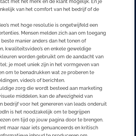
act met het merk en de klant mogelijk. En je
kelijk van het comfort van het bedrijf of de
eo’s met hoge resolutie is ongetwijfeld een
ertenties. Mensen melden zich aan om toegang
e beste manier anders dan het tonen of
n, kwaliteitsvideo’s en enkele geweldige
e kleuren worden gebruikt om de aandacht van
utel; je moet uniek zijn in het vormgeven van
len om te benadrukken wat ze proberen te
dingen, video’s of berichten.
vuldige zorg die wordt besteed aan marketing
visuele middelen, kan de afwezigheid van
n bedrijf voor het genereren van leads onderuit
edIn is het noodzakelijk om te begrijpen
zen om tijd op jouw pagina door te brengen.
ent maar naar iets genuanceerds en kritisch
 informatieve inhoud te produceren om