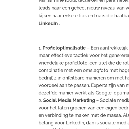
van slimme tools, tactieken en parameter
leads naar een geheel nieuw niveau van verf
kijken naar enkele tips en trucs die haalba
LinkedIn
.
Profieloptimalisatie
– Een aantrekkelijk
maar effectieve tactiek voor het genereren
vriendelijke profielfoto, een titel die de r
combinatie met een omslagfoto met hoge
bedrijf, zijn onfeilbare manieren om met h
voordeel aan te passen. Experts zijn van
dezelfde manier werkt als Google; optimal
Social Media Marketing
– Sociale media
voor het laten groeien van een eigen bedri
en verbinding te maken met de massa. Al
belang voor LinkedIn, dan is sociale med