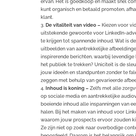
ervan. Het is goedkoop en maakt snel cont
kunt organisch en betaald promoten, afhan
klant.
De vitaliteit van video –
Kiezen voor vid
uitstekende gewoonte voor LinkedIn-adv
te krijgen tot spannende inhoud. Wat is d
uitbeelden van aantrekkelijke afbeeldinge
inspirerende berichten, waarbij levendig
het publiek te trekken? Uniciteit is de sle
jouw ideeën en standpunten zonder te fa
zeggen met behulp van gevarieerde afbeel
Inhoud is koning –
Zelfs met alle zorg
op sociale media en aantrekkelijke audio
boeiende inhoud alle inspanningen van ee
halen. Bij het maken van inhoud voor Link
waarom jouw prospects ervoor zouden kie
Ze zijn niet op zoek naar overbodige cont
beoordeeld. Daarom is het belangrijk om