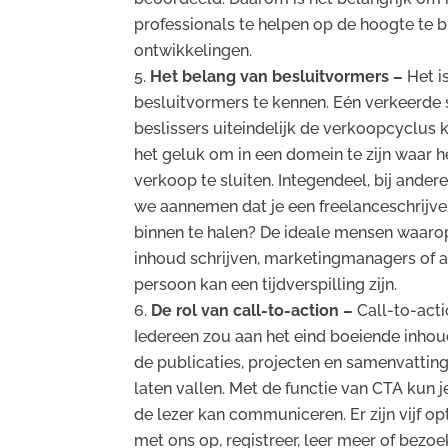
professionals te helpen op de hoogte te b
ontwikkelingen.
Het belang van besluitvormers –
Het i
besluitvormers te kennen. Eén verkeerde s
beslissers uiteindelijk de verkoopcyclu
het geluk om in een domein te zijn waar
verkoop te sluiten. Integendeel, bij ander
we aannemen dat je een freelanceschrijve
binnen te halen? De ideale mensen waarop 
inhoud schrijven, marketingmanagers of a
persoon kan een tijdverspilling zijn.
De rol van call-to-action –
Call-to-acti
Iedereen zou aan het eind boeiende inhou
de publicaties, projecten en samenvatting
laten vallen. Met de functie van CTA kun 
de lezer kan communiceren. Er zijn vijf o
met ons op, registreer, leer meer of bezoe