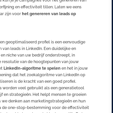
s kun je je campagnes voor het genereren van
ijning en effectiviteit tillen. Laten we eens
ar zijn voor
het genereren van leads op
 en geoptimaliseerd profiel is een eenvoudige
 van leads in LinkedIn. Een duidelijke en
ol en niche van uw bedrijf onderstreept, in
 resolutie van de hoogtepunten van jouw
et
LinkedIn-algoritme te spelen
en het in jouw
 mening dat het zoekalgoritme van LinkedIn op
iseren is de kracht van een goed profiel.
 worden veel gebruikt als een generatietool
jf en strategieën. Het helpt mensen te groeien
s we denken aan marketingstrategieën en hun
ia de one-stop-bestemming voor de effectiviteit