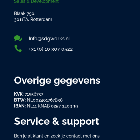
Sales & Development
Blaak 750,
3011TA, Rotterdam

Info@sdgworks.nl

+31 (0) 10 307 0522
Overige gegevens
KVK:
71556737
BTW:
NL002401767B38
IBAN:
NL11 KNAB 0257 3403 19
Service & support
Ben je al klant en zoek je contact met ons